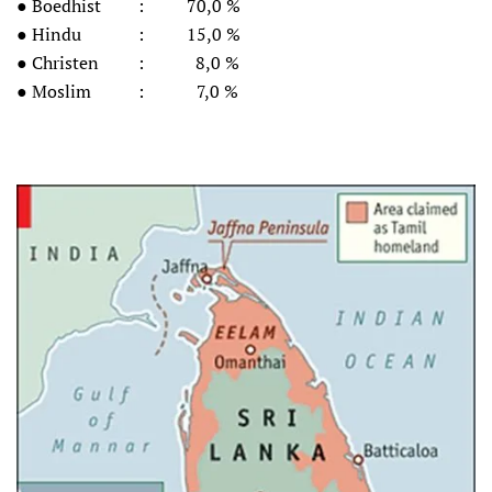
● Boedhist
:
70,0 %
● Hindu
:
15,0 %
● Christen
:
8,0 %
● Moslim
:
7,0 %