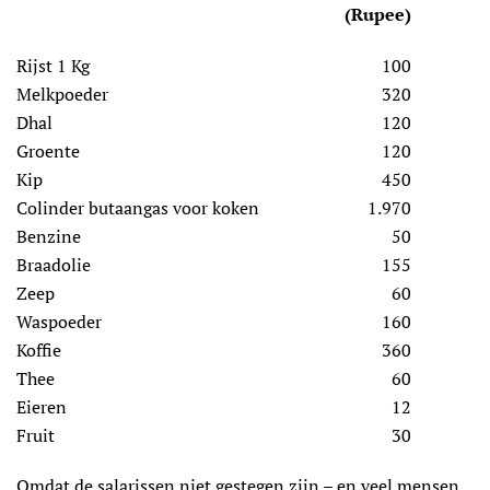
(Rupee)
Rijst 1 Kg
100
Melkpoeder
320
Dhal
120
Groente
120
Kip
450
Colinder butaangas voor koken
1.970
Benzine
50
Braadolie
155
Zeep
60
Waspoeder
160
Koffie
360
Thee
60
Eieren
12
Fruit
30
Omdat de salarissen niet gestegen zijn – en veel mensen